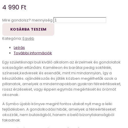
4 990
Ft
Mire gondolsz? mennyiség
KOSÁRBA TESZEM
Kategória:
Egyéb
Leírás
További információk
Egy születésnapi buli kiváló alkalom az érzelmek és gondolatok
sokaságán eltűnődni. Kaméleon és barátai pedig sokfélék,
színesek,kedvesek és esendők, mint mi mindannyian, így a
készülődés. ajándékozás és játék közben megélhetők azok a
pillanatok, amelyek a mindennapokban gyakran félreértéseket,
rossz érzéseket, vagy éppen egymás megértését és örömöt
okoznak.
A Symbo újabb könyve megint fontos utakat nyit meg a lelki
fejlődésben. A gondolkodási hibák, amelyek a félreértéseket
okozzák, nem butaságból, hanem a belő bizonytalanságból
fakadnak.