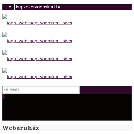
kepzes@vadaskert.hu
0
Webáruház