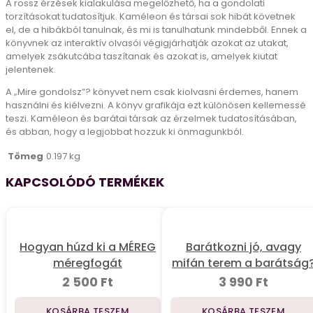
A rossz érzések kialakulása megelőzhető, ha a gondolati
torzításokat tudatosítjuk. Kaméleon és társai sok hibát követnek
el, de a hibákból tanulnak, és mi is tanulhatunk mindebből. Ennek a
könyvnek az interaktív olvasói végigjárhatják azokat az utakat,
amelyek zsákutcába taszítanak és azokat is, amelyek kiutat
jelentenek.
A „Mire gondolsz”? könyvet nem csak kiolvasni érdemes, hanem
használni és kiélvezni. A könyv grafikája ezt különösen kellemessé
teszi. Kaméleon és barátai társak az érzelmek tudatosításában,
és abban, hogy a legjobbat hozzuk ki önmagunkból.
Tömeg
0.197 kg
KAPCSOLÓDÓ TERMÉKEK
Hogyan húzd ki a MÉREG
Barátkozni jó, avagy
méregfogát
mifán terem a barátság
2 500
Ft
3 990
Ft
KOSÁRBA TESZEM
KOSÁRBA TESZEM