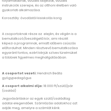
folyamatábrák, vizuális időjelzők, vizuális
instrukciók szerepe, és az otthoni életben való
gyakorlati alkalmazása.
Korosztály: óvodástól kisiskolás korig
A csoportoknak része az elején, és végén is a
bemutatkozó/beszélgető kör, ami részét
képezi a programnak, emiatt időbeni csúszás
előfordulhat. Minden résztvevő bemutatkozása
egyaránt fontos, ezért kérjük szíves türelmüket
a többiek figyelmes meghallgatásában.
A csoportot vezeti:
Hendrich Beáta
gyógypedagógus
A csoport alkalmi díja:
18.000 Ft/szülő/pár
(család)
Jegyvásárláskor az egyik szülő/családtag
adatai elegendőek. Számlázási adatokhoz azt
adják meg, amelyre a számlát kérik.