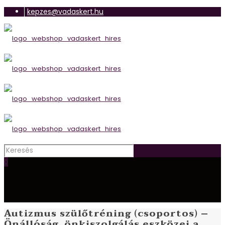
kepzes@vadaskert.hu
0
Autizmus szülőtréning (csoportos) –
Önállóság, önkiszolgálás eszközei a