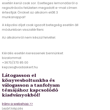
esetén kerül csak sor. Esetleges lemondásról a
regisztrációs felületen megadott e-mail címen
értesítjük Önöket az alkalom előtt 3
munkanappal!
A képzési díjat csak igazolt betegség esetén áll
módunkban visszatéríteni.
Az alkalomról nem készül felvétel.
Kérdés esetén keressenek bennünket
bizalommal:
+3670/370 85 00
kepzes@vadaskert.hu
Látogasson el
könyvesboltunkba és
válogasson a tanfolyam
témájához kapcsolódó
kiadványokból!
Irány a webshop >>
Lejárt képzés