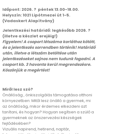
Időpont: 2026. ? péntek 13.00-18.00.
Helyszín: 1021 Lipótmezei út 1-5.
(Vadaskert Alapítvány)
Jelentkezési határidő: legkésőbb 2026. ?
(illetve a készlet erejéig!)
Figyelem! A csoport létszáma korláthoz kötött,
és a jelentkezés sorrendben történik! Határidő
után, illetve a létszám betöltése után
jelentkezéseket sajnos nem tudunk fogadni. A
csoport kb. 3 havonta kerül megrendezésre.
Köszönjük a megértést!
Miről lesz szó?
Önállóság , önkiszolgálás támogatása otthoni
környezetben: Mitől lesz önálló a gyermek, mi
az önállóság, mikor érdemes elkezdeni azt
tanítani, és hogyan? Hogyan segítsen a szülő a
gyermeknek az önszervezési készségek
fejlődésében?
Vizuális napirend, hetirend, naptár,