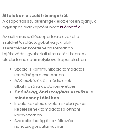
Általában a szülőtréningekről:
A csoportos szülőtréningek előtt erősen ajánljuk
egynapos alapképzésünket!
Itt érhető el
Az autizmus szülőcsoportokra azokat a
szülőket/családtagokat várjuk, akik
szeretnének kötetlenebb formában
tájékozódni, gyakorlati útmutatást kapni az
alábbi témák bármelyikével kapcsolatban:
Szociális kommunikáció támogatás
lehetőségei a családban
AAK eszközök és módszerek
alkalmazása az otthoni életben
Önállóság, önkiszolgálás eszközei a
mindennapi életben
Indulatkezelés, érzelemszabályozás
kezelésének támogatása otthoni
környezetben
Szobatisztaság és az étkezés
nehézségei autizmusban