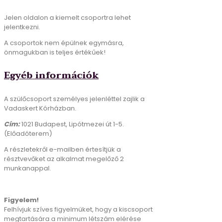
Jelen oldalon a kiemelt csoportra lehet
jelentkezni.
A csoportok nem épülnek egymásra,
önmagukban is teljes értékűek!
Egyéb információk
A szülőcsoport személyes jelenléttel zajlik a
Vadaskert Kórházban.
Cím:
1021 Budapest, Lipótmezei út 1-5.
(Előadóterem)
A részletekről e-mailben értesítjük a
résztvevőket az alkalmat megelőző 2
munkanappal.
Figyelem!
Felhívjuk szíves figyelmüket, hogy a kiscsoport
megtartására a minimum létszám elérése